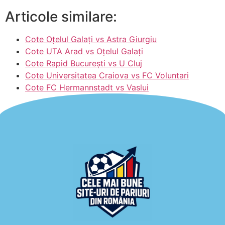
Articole similare:
Cote Oțelul Galați vs Astra Giurgiu
Cote UTA Arad vs Oțelul Galați
Cote Rapid București vs U Cluj
Cote Universitatea Craiova vs FC Voluntari
Cote FC Hermannstadt vs Vaslui