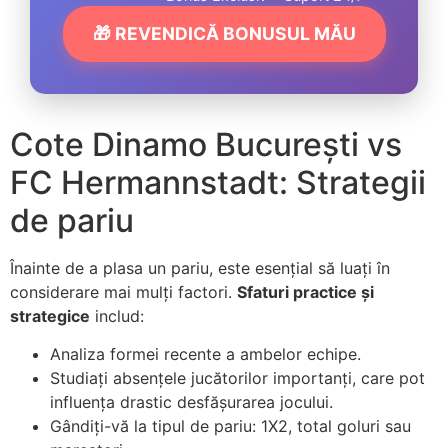
🎁 REVENDICĂ BONUSUL MĂU
Cote Dinamo București vs
FC Hermannstadt: Strategii
de pariu
Înainte de a plasa un pariu, este esențial să luați în
considerare mai mulți factori.
Sfaturi practice și
strategice
includ:
Analiza formei recente a ambelor echipe.
Studiați absențele jucătorilor importanți, care pot
influența drastic desfășurarea jocului.
Gândiți-vă la tipul de pariu: 1X2, total goluri sau