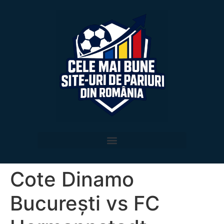
Cote Dinamo
București vs FC