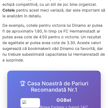
echipă competitivă, cu un stil de joc bine organizat.
Cotele
pentru acest meci variază, dar este important să
le analizăm în detaliu.
De exemplu, cotele pentru victoria lui Dinamo ar putea
fi de aproximativ 1.80, în timp ce FC Hermannstadt ar
putea avea cote de 4.50 pentru o victorie. Un rezultat
de egalitate ar putea avea cote de 3.30. Aceste valori
sugerează că bookmakerii văd Dinamo ca favorită, dar
nu trebuie subestimată capacitatea lui Hermannstadt de
a surprinde.
🏆 Casa Noastră de Pariuri
Recomandată Nr.1
GGBet
Bonus Exclusiv + Suport 24/7