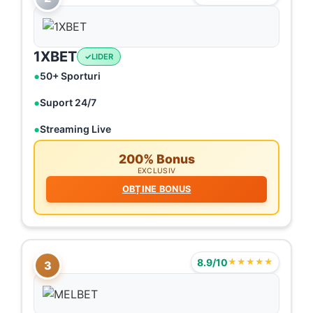
1XBET
LIDER
50+ Sporturi
Suport 24/7
Streaming Live
200% Bonus
EXCLUSIV
OBȚINE BONUS
8.9/10
★★★★★
3