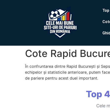
Top 
Cote
Ghi
Cote Rapid Bucure
În confruntarea dintre Rapid București și Sepsi
echipelor și statisticile anterioare, putem face
de pariere pentru acest duel important.
Top 4
Cele m