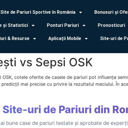
Site de Pariuri Sportive în România
Bonusuri și Ofe
 și Statistici
Ponturi Pariuri
Pronosticuri
duri & Resurse
Aplicații Mobile
Site-uri de P
ști vs Sepsi OSK
 OSK, cotele oferite de casele de pariuri pot influența semni
 predicții mai precise cu privire la rezultatul meciului. În ac
 Site-uri de Pariuri din R
ai bune case de pariuri testate și aprobate de experții