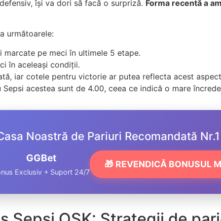
defensiv, își va dori să facă o surpriză.
Forma recentă a am
va următoarele:
i marcate pe meci în ultimele 5 etape.
i în aceleași condiții.
ată, iar cotele pentru victorie ar putea reflecta acest aspe
ru Sepsi acestea sunt de 4.00, ceea ce indică o mare încrede
Casa Noastră de Pariuri Recomandată Nr.1
GGBet
🎁 REVENDICĂ BONUSUL 
nus Exclusiv + Suport 24/7
s Sepsi OSK: Strategii de par