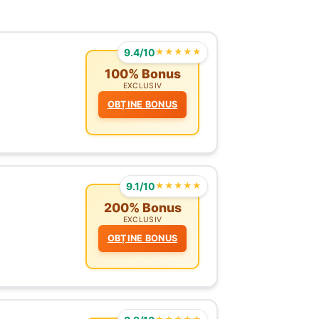
9.4/10
★★★★★
100% Bonus
EXCLUSIV
OBȚINE BONUS
9.1/10
★★★★★
200% Bonus
EXCLUSIV
e
OBȚINE BONUS