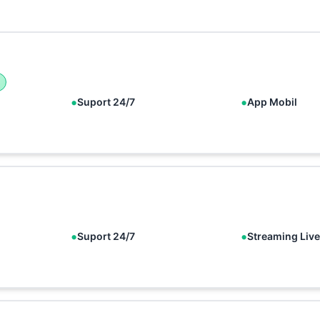
Suport 24/7
App Mobil
Suport 24/7
Streaming Liv