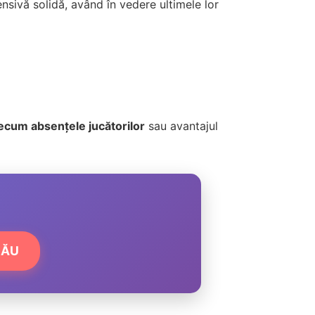
ensivă solidă, având în vedere ultimele lor
recum absențele jucătorilor
sau avantajul
MĂU