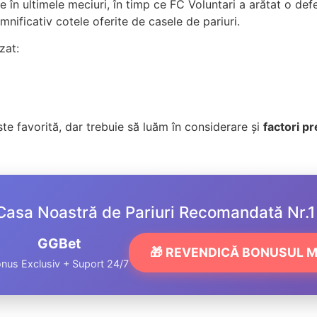
e în ultimele meciuri, în timp ce FC Voluntari a arătat o def
mnificativ cotele oferite de casele de pariuri.
zat:
ste favorită, dar trebuie să luăm în considerare și
factori p
Casa Noastră de Pariuri Recomandată Nr.1
GGBet
🎁 REVENDICĂ BONUSUL 
nus Exclusiv + Suport 24/7