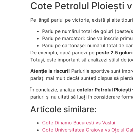
Cote Petrolul Ploiești 
Pe lângă pariul pe victorie, există și alte tipu
Pariu pe numărul total de goluri (peste/
Pariu pe marcatori: cine va înscrie primu
Pariu pe cartonașe: numărul total de ca
De exemplu, dacă pariezi pe
peste 2.5 goluri
Totuși, este important să analizezi stilul de j
Atenție la riscuri!
Pariurile sportive sunt impr
pariați mai mult decât sunteți dispus să pierde
În concluzie, analiza
cotelor Petrolul Ploiești
pariuri și nu uitați să luați în considerare for
Articole similare:
Cote Dinamo București vs Vaslui
Cote Universitatea Craiova vs Oțelul Gal