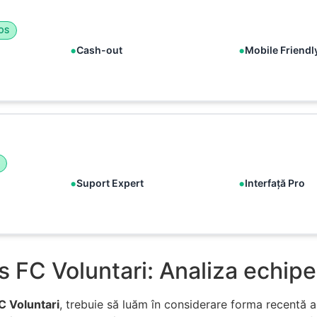
OS
Cash-out
Mobile Friendl
Suport Expert
Interfață Pro
vs FC Voluntari: Analiza echipe
FC Voluntari
, trebuie să luăm în considerare forma recentă a