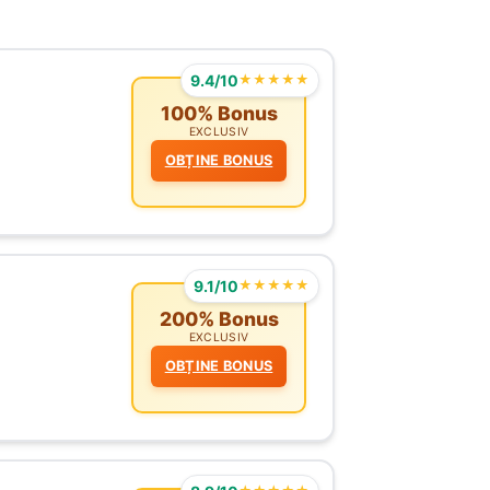
9.4/10
★★★★★
100% Bonus
EXCLUSIV
OBȚINE BONUS
9.1/10
★★★★★
200% Bonus
EXCLUSIV
e
OBȚINE BONUS