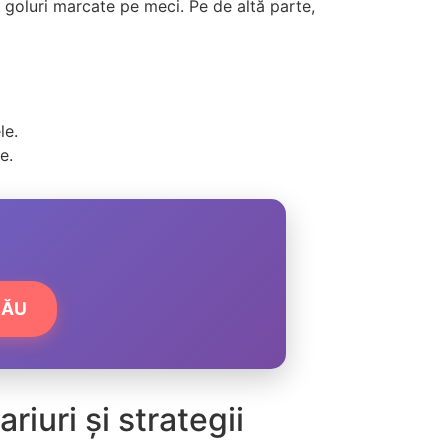
 goluri marcate pe meci. Pe de altă parte,
le.
e.
MĂU
iuri și strategii