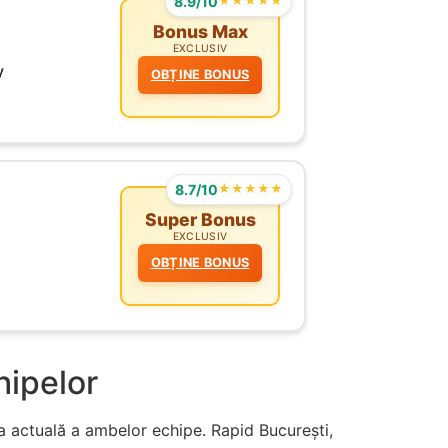
8.9/10
★★★★★
Bonus Max
EXCLUSIV
y
OBȚINE BONUS
8.7/10
★★★★★
Super Bonus
EXCLUSIV
OBȚINE BONUS
hipelor
ma actuală a ambelor echipe. Rapid București,