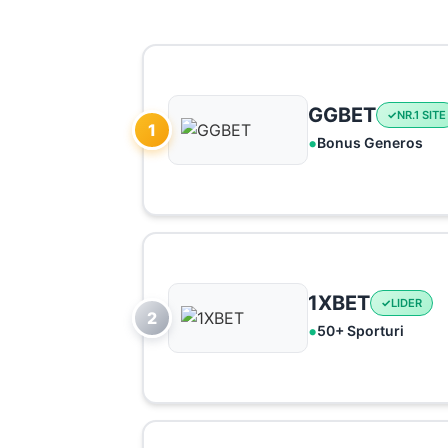
GGBET
NR.1 SITE
1
Bonus Generos
1XBET
LIDER
2
50+ Sporturi