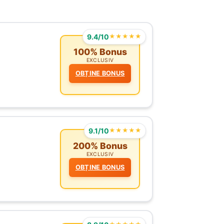
9.4/10
★★★★★
100% Bonus
EXCLUSIV
OBȚINE BONUS
9.1/10
★★★★★
200% Bonus
EXCLUSIV
e
OBȚINE BONUS