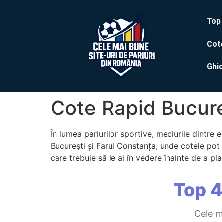
Top 
Cote
Ghi
Cote Rapid Bucure
În lumea pariurilor sportive, meciurile dintre 
București și Farul Constanța, unde cotele pot 
care trebuie să le ai în vedere înainte de a pla
Top 4
Cele m