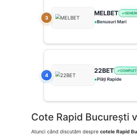
MELBET
GENER
3
Bonusuri Mari
22BET
COMPLET
4
Plăți Rapide
Cote Rapid București v
Atunci când discutăm despre
cotele Rapid Bu