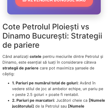
Cote Petrolul Ploiești vs
Dinamo București: Strategii
de pariere
Când analizați
cotele
pentru meciurile dintre Petrolul și
Dinamo, este esențial să luați în considerare câteva
strategii de pariere
care pot maximiza șansele de
câștig:
1. Pariuri pe numărul total de goluri:
Având în
vedere stilul de joc al ambelor echipe, un pariu pe
« peste 2.5 goluri » poate fi rentabil.
2. Pariuri pe marcatori:
Jucători cheie ca
[Numele
jucătorului]
de la Petrolul sau
[Numele