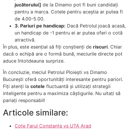
jucătorului]
de la Dinamo pot fi buni candidați
pentru a marca. Cotele pentru aceștia ar putea fi
de 4.00-5.00.
3. Pariuri pe handicap:
Dacă Petrolul joacă acasă,
un handicap de -1 pentru ei ar putea oferi o cotă
atractivă.
În plus, este esențial să fiți conștienți de
riscuri
. Chiar
dacă o echipă are o formă bună, meciurile directe pot
aduce întotdeauna surprize.
În concluzie, meciul Petrolul Ploiești vs Dinamo
București oferă oportunități interesante pentru pariori.
Fiți atenți la
cotele
fluctuantă și utilizați strategii
inteligente pentru a maximiza câștigurile. Nu uitați să
pariați responsabil!
Articole similare:
Cote Farul Constanța vs UTA Arad