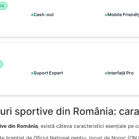
OS
Cash-out
Mobile Friendl
Suport Expert
Interfață Pro
uri sportive din România: cara
tive din România
, există câteva caracteristici esențiale pe c
te licențiat de Oficiul Național pentru Jocuri de Noroc (ON