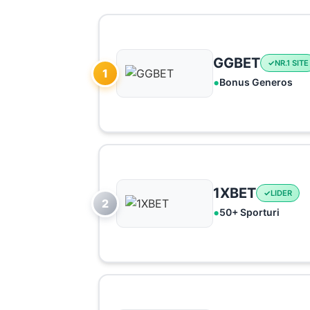
GGBET
NR.1 SITE
1
Bonus Generos
1XBET
LIDER
2
50+ Sporturi