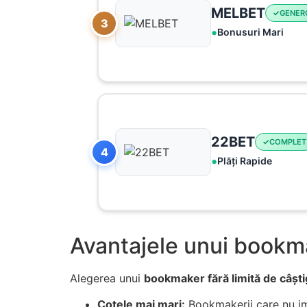
MELBET
GENER
3
Bonusuri Mari
22BET
COMPLET
4
Plăți Rapide
Avantajele unui bookma
Alegerea unui
bookmaker fără limită de câști
Cotele mai mari:
Bookmakerii care nu imp