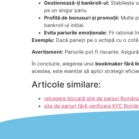
Gestionează-ți bankroll-ul:
Stabilește u
pe un singur pariu.
Profită de bonusuri și promoții:
Multe pl
bankroll-ul inițial.
Evita pariurile emoționale:
Fii rațional î
Exemplu:
Dacă pariezi pe o echipă cu o cotă d
Avertisment:
Pariurile pot fi riscante. Asigură
În concluzie, alegerea unui
bookmaker fără li
acestea, este esențial să aplici strategii efici
Articole similare:
retragere blocată site de pariuri Români
site de pariuri fără verificare KYC Româ