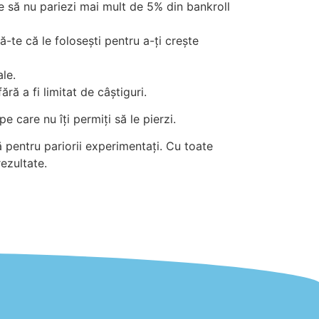
te să nu pariezi mai mult de 5% din bankroll
ă-te că le folosești pentru a-ți crește
ale.
ă a fi limitat de câștiguri.
e care nu îți permiți să le pierzi.
 pentru pariorii experimentați. Cu toate
rezultate.