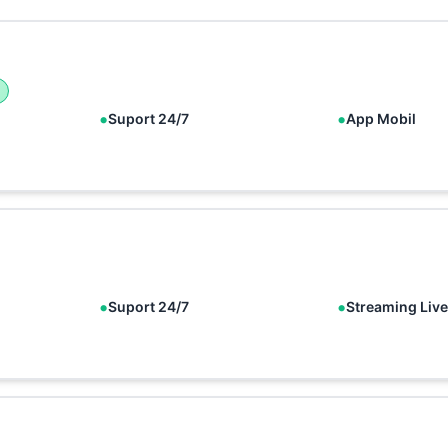
Suport 24/7
App Mobil
Suport 24/7
Streaming Liv