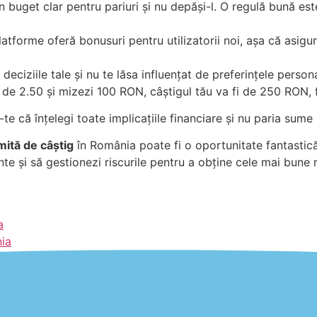
n buget clar pentru pariuri și nu depăși-l. O regulă bună es
atforme oferă bonusuri pentru utilizatorii noi, așa că asigur
n deciziile tale și nu te lăsa influențat de preferințele person
e 2.50 și mizezi 100 RON, câștigul tău va fi de 250 RON, făr
-te că înțelegi toate implicațiile financiare și nu paria sume p
mită de câștig
în România poate fi o oportunitate fantastică
ente și să gestionezi riscurile pentru a obține cele mai bune 
a
nia