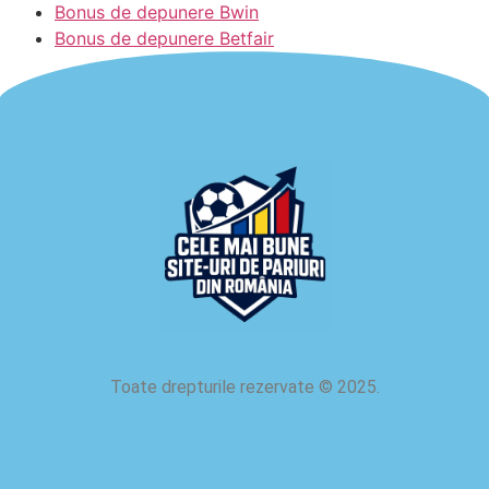
Bonus de depunere Bwin
Bonus de depunere Betfair
Toate drepturile rezervate
©
2025.