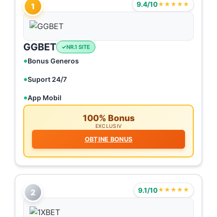
9.4/10
★★★★★
1
GGBET
NR.1 SITE
Bonus Generos
Suport 24/7
App Mobil
100% Bonus
EXCLUSIV
OBȚINE BONUS
9.1/10
★★★★★
2