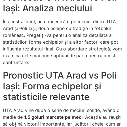
Iași: Analiza meciului
În acest articol, ne concentrăm pe meciul dintre UTA
Arad și Poli Iași, două echipe cu tradiție în fotbalul
românesc. Pregătiți-vă pentru o analiză detaliată a
statisticilor, forma echipelor și a altor factori care pot
influența rezultatul final. Cu o abordare strategică, vom
examina cele mai bune opțiuni de pariu pentru acest
confruntare.
Pronostic UTA Arad vs Poli
Iași: Forma echipelor și
statisticile relevante
UTA Arad vine după o serie de meciuri solide, având o
medie de
1.5 goluri marcate pe meci
. Aceștia au reușit
să obțină victorii importante, iar jucătorii cheie, cum ar