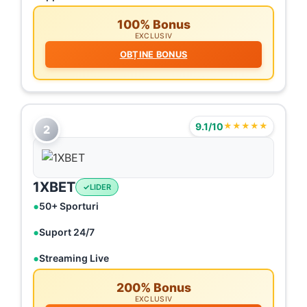
100% Bonus
EXCLUSIV
OBȚINE BONUS
9.1/10
★★★★★
2
1XBET
LIDER
50+ Sporturi
Suport 24/7
Streaming Live
200% Bonus
EXCLUSIV