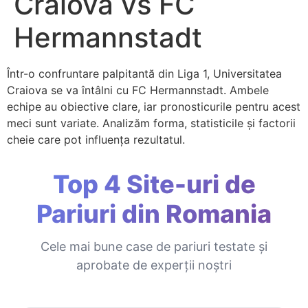
Craiova vs FC
Hermannstadt
Într-o confruntare palpitantă din Liga 1, Universitatea
Craiova se va întâlni cu FC Hermannstadt. Ambele
echipe au obiective clare, iar pronosticurile pentru acest
meci sunt variate. Analizăm forma, statisticile și factorii
cheie care pot influența rezultatul.
Top 4 Site-uri de
Pariuri din Romania
Cele mai bune case de pariuri testate și
aprobate de experții noștri