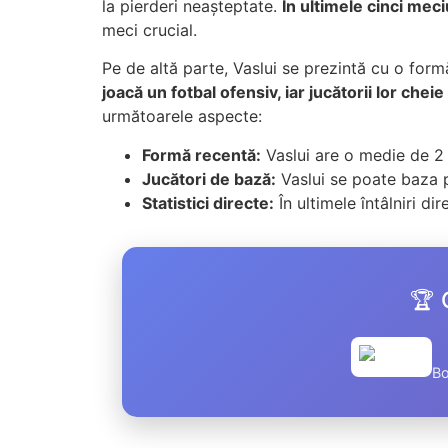
la pierderi neașteptate.
În ultimele cinci meciu
meci crucial.
Pe de altă parte, Vaslui se prezintă cu o for
joacă un fotbal ofensiv, iar jucătorii lor chei
următoarele aspecte:
Formă recentă:
Vaslui are o medie de 2 
Jucători de bază:
Vaslui se poate baza pe
Statistici directe:
În ultimele întâlniri di
🏆 
Bo