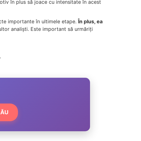
otiv în plus să joace cu intensitate în acest
cte importante în ultimele etape.
În plus, ea
ultor analiști. Este important să urmăriți
.
MĂU