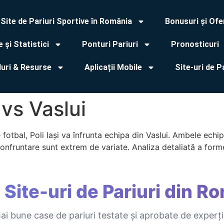
Site de Pariuri Sportive în România
Bonusuri și Ofe
 și Statistici
Ponturi Pariuri
Pronosticuri
duri & Resurse
Aplicații Mobile
Site-uri de P
 vs Vaslui
fotbal, Poli Iași va înfrunta echipa din Vaslui. Ambele echi
nfruntare sunt extrem de variate. Analiza detaliată a formei 
 Site-uri de Pariuri din R
ai bune case de pariuri testate și aprobate de experții