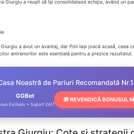
tra Giurgiu a reușit să își consolidateze echipa, având un pa
ie
ra Giurgiu a avut un avantaj, dar Poli Iași joacă acasă, ceea 
cilor antrenorilor este esențială pentru a prezice rezultatul.
Casa Noastră de Pariuri Recomandată Nr.1
GGBet
🎁 REVENDICĂ BONUSUL 
nus Exclusiv + Suport 24/7
stra Giurgiu: Cote și strategii 