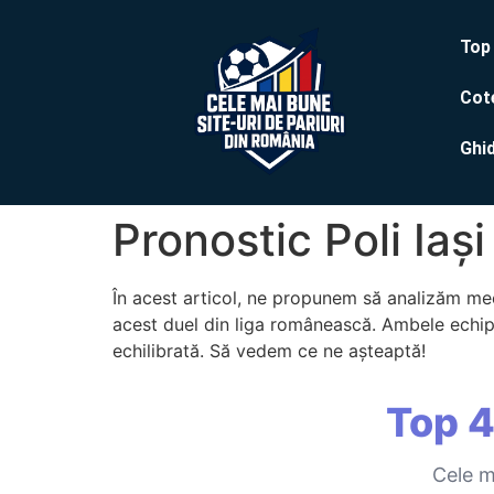
Top 
Cote
Ghi
Pronostic Poli Iași
În acest articol, ne propunem să analizăm meci
acest duel din liga românească. Ambele echipe
echilibrată. Să vedem ce ne așteaptă!
Top 4
Cele m