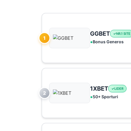
GGBET
NR.1 SITE
1
Bonus Generos
1XBET
LIDER
2
50+ Sporturi