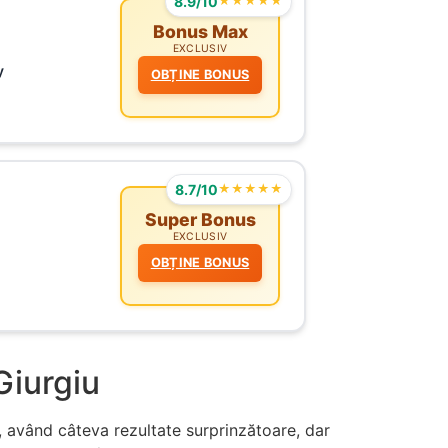
8.9/10
★★★★★
Bonus Max
EXCLUSIV
y
OBȚINE BONUS
8.7/10
★★★★★
Super Bonus
EXCLUSIV
OBȚINE BONUS
Giurgiu
tă, având câteva rezultate surprinzătoare, dar