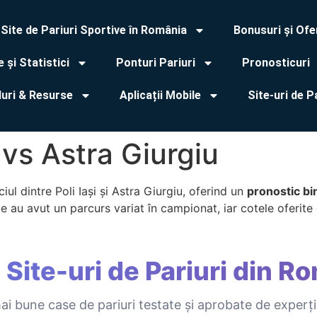
Site de Pariuri Sportive în România
Bonusuri și Ofe
 și Statistici
Ponturi Pariuri
Pronosticuri
duri & Resurse
Aplicații Mobile
Site-uri de P
 vs Astra Giurgiu
ul dintre Poli Iași și Astra Giurgiu, oferind un
pronostic b
 au avut un parcurs variat în campionat, iar cotele oferite
 Site-uri de Pariuri din R
ai bune case de pariuri testate și aprobate de experții