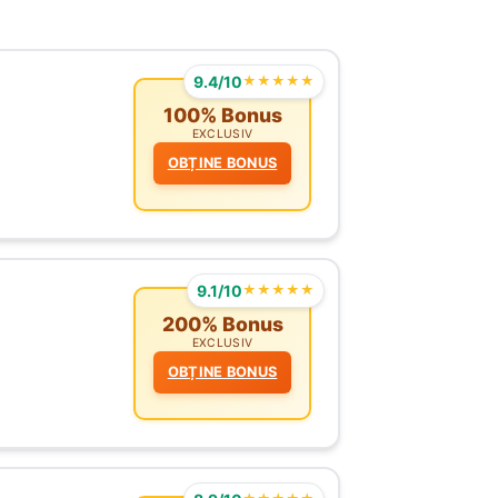
9.4/10
★★★★★
100% Bonus
EXCLUSIV
OBȚINE BONUS
9.1/10
★★★★★
200% Bonus
EXCLUSIV
e
OBȚINE BONUS