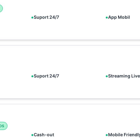
Suport 24/7
App Mobil
Suport 24/7
Streaming Liv
OS
Cash-out
Mobile Friendl