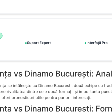
Suport Expert
Interfață Pro
nța vs Dinamo București: Anal
tanța se întâlnește cu Dinamo București, două echipe cu trad
dere rivalitatea dintre cele două formații și importanța punc
oferi pronosticuri utile pentru pariorii interesați.
nța vs Dinamo București: For