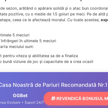
de sezon, arătând o apărare solidă și o atac bun coordonat 
ltate pozitive, cu o medie de 1.5 goluri pe meci. Pe de altă
e etape, ceea ce le afectează moralul. Cu toate acestea,
expe
ultimele 5 meciuri
 înfrângeri în ultimele 5 meciuri
oarta meciului sunt:
 pentru viteza și abilitatea sa de a finaliza
 bună viziune de joc și capacitate de a crea ocazii
Casa Noastră de Pariuri Recomandată Nr.1
GGBet
🎁 REVENDICĂ BONUSUL 
nus Exclusiv + Suport 24/7