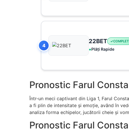
22BET
COMPLET
4
Plăți Rapide
Pronostic Farul Consta
Într-un meci captivant din Liga 1, Farul Cons
a fi plin de intensitate și emoție, având în ve
analiza forma echipelor, jucătorii cheie și vom 
Pronostic Farul Consta