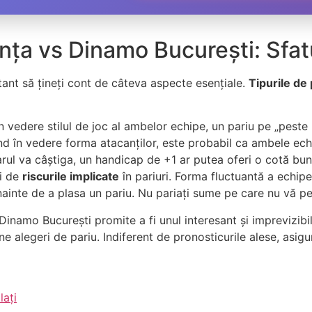
nța vs Dinamo București: Sfatu
tant să țineți cont de câteva aspecte esențiale.
Tipurile de 
n vedere stilul de joc al ambelor echipe, un pariu pe „peste
 în vedere forma atacanților, este probabil ca ambele echi
rul va câștiga, un handicap de +1 ar putea oferi o cotă bun
ți de
riscurile implicate
în pariuri. Forma fluctuantă a echipe
înainte de a plasa un pariu. Nu pariați sume pe care nu vă per
 Dinamo București promite a fi unul interesant și imprevizibi
 alegeri de pariu. Indiferent de pronosticurile alese, asigur
lați