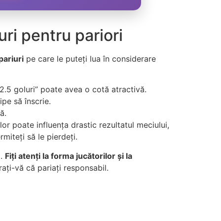
ri pentru pariori
pariuri
pe care le puteți lua în considerare
 2.5 goluri” poate avea o cotă atractivă.
pe să înscrie.
ă.
lor poate influența drastic rezultatul meciului,
miteți să le pierdeți.
l.
Fiți atenți la forma jucătorilor și la
ați-vă că pariați responsabil.