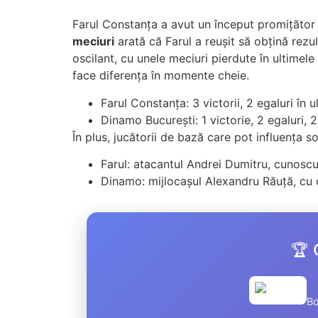
Farul Constanța a avut un început promițător 
meciuri
arată că Farul a reușit să obțină rezu
oscilant, cu unele meciuri pierdute în ultimel
face diferența în momente cheie.
Farul Constanța: 3 victorii, 2 egaluri în 
Dinamo București: 1 victorie, 2 egaluri, 2
În plus, jucătorii de bază care pot influența s
Farul: atacantul Andrei Dumitru, cunoscut
Dinamo: mijlocașul Alexandru Răuță, cu o
🏆 
Bo