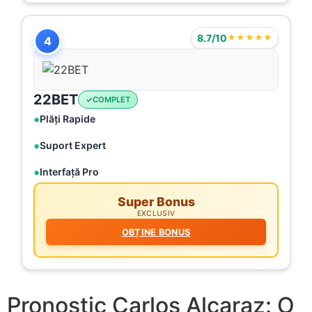
8.7/10
★★★★★
4
22BET
COMPLET
Plăți Rapide
Suport Expert
Interfață Pro
Super Bonus
EXCLUSIV
OBȚINE BONUS
Pronostic Carlos Alcaraz: O