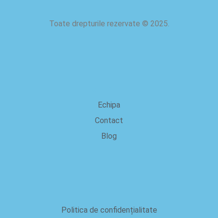
Toate drepturile rezervate
©
2025.
despre noi
Echipa
Contact
Blog
Juridic
Politica de confidențialitate