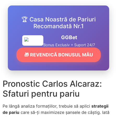
🏆 Casa Noastră de Pariuri
Recomandată Nr.1
GGBet
Bonus Exclusiv + Suport 24/7
🎁 REVENDICĂ BONUSUL MĂU
Pronostic Carlos Alcaraz:
Sfaturi pentru pariu
Pe lângă analiza formațiilor, trebuie să aplici
strategii
de pariu
care să-ți maximizeze șansele de câștig. Iată