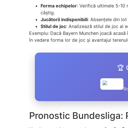
Forma echipelor
: Verifică ultimele 5-1
câștig.
Jucătorii indisponibili
: Absențele din lot
Stilul de joc
: Analizează stilul de joc al 
Exemplu: Dacă Bayern Munchen joacă acasă împ
în vedere forma lor de joc și avantajul terenul
🏆 
Bo
Pronostic Bundesliga: 