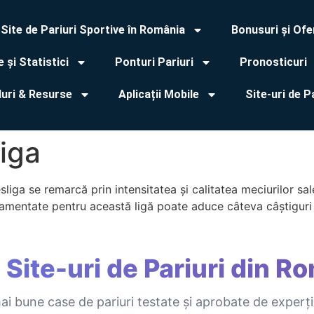
Site de Pariuri Sportive în România
Bonusuri și Ofe
 și Statistici
Ponturi Pariuri
Pronosticuri
duri & Resurse
Aplicații Mobile
Site-uri de P
iga
liga se remarcă prin intensitatea și calitatea meciurilor sa
amentate pentru această ligă poate aduce câteva câștiguri se
 Site-uri de Pariuri din R
ai bune case de pariuri testate și aprobate de experții