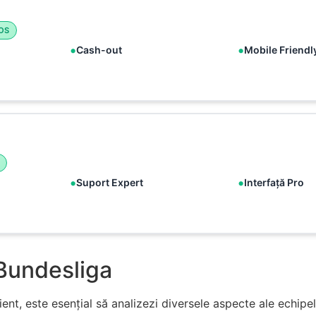
OS
Cash-out
Mobile Friendl
Suport Expert
Interfață Pro
 Bundesliga
ient, este esențial să analizezi diversele aspecte ale echipel