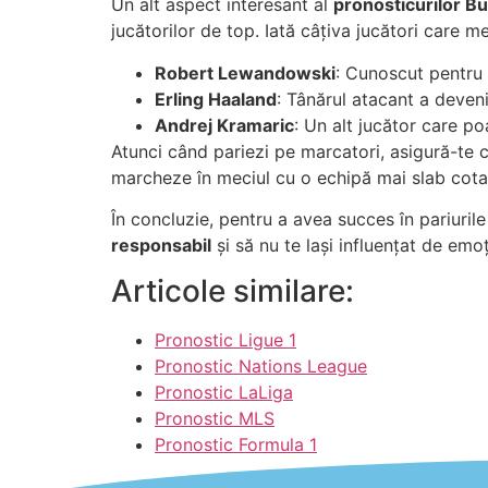
Un alt aspect interesant al
pronosticurilor B
jucătorilor de top. Iată câțiva jucători care me
Robert Lewandowski
: Cunoscut pentru a
Erling Haaland
: Tânărul atacant a deveni
Andrej Kramaric
: Un alt jucător care po
Atunci când pariezi pe marcatori, asigură-te 
marcheze în meciul cu o echipă mai slab cotat
În concluzie, pentru a avea succes în pariuril
responsabil
și să nu te lași influențat de emoț
Articole similare:
Pronostic Ligue 1
Pronostic Nations League
Pronostic LaLiga
Pronostic MLS
Pronostic Formula 1