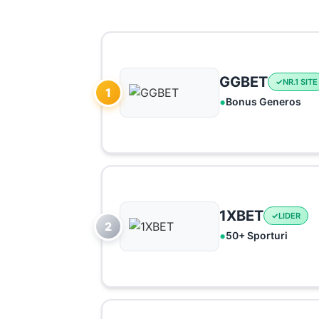
GGBET
NR.1 SITE
1
Bonus Generos
1XBET
LIDER
2
50+ Sporturi