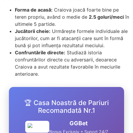
Forma de acasă:
Craiova joacă foarte bine pe
teren propriu, având o medie de
2.5 goluri/meci
în
ultimele 5 partide.
Jucătorii cheie:
Urmărește formele individuale ale
jucătorilor, cum ar fi atacanții care sunt în formă
bună și pot influența rezultatul meciului.
Confruntările directe:
Studiază istoria
confruntărilor directe cu adversarii, deoarece
Craiova a avut rezultate favorabile în meciurile
anterioare.
🏆 Casa Noastră de Pariuri
Recomandată Nr.1
GGBet
Bonus Exclusiv + Suport 24/7