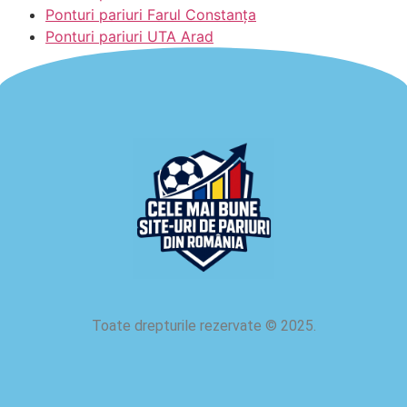
Ponturi pariuri Farul Constanța
Ponturi pariuri UTA Arad
Toate drepturile rezervate
©
2025.