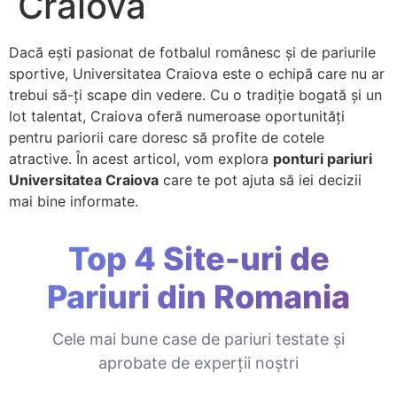
Craiova
Dacă ești pasionat de fotbalul românesc și de pariurile
sportive, Universitatea Craiova este o echipă care nu ar
trebui să-ți scape din vedere. Cu o tradiție bogată și un
lot talentat, Craiova oferă numeroase oportunități
pentru pariorii care doresc să profite de cotele
atractive. În acest articol, vom explora
ponturi pariuri
Universitatea Craiova
care te pot ajuta să iei decizii
mai bine informate.
Top 4 Site-uri de
Pariuri din Romania
Cele mai bune case de pariuri testate și
aprobate de experții noștri