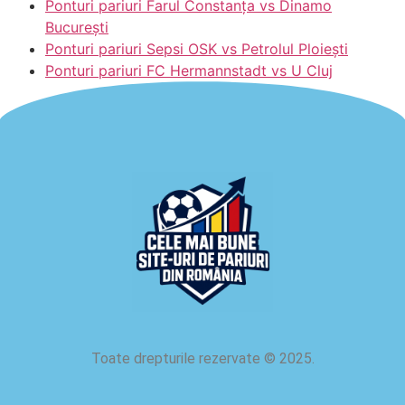
Ponturi pariuri Farul Constanța vs Dinamo
București
Ponturi pariuri Sepsi OSK vs Petrolul Ploiești
Ponturi pariuri FC Hermannstadt vs U Cluj
Toate drepturile rezervate
©
2025.