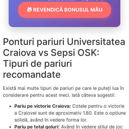
🎁 REVENDICĂ BONUSUL MĂU
Ponturi pariuri Universitatea
Craiova vs Sepsi OSK:
Tipuri de pariuri
recomandate
Există mai multe tipuri de pariuri pe care le puteți lua în
considerare pentru acest meci. Iată câteva sugestii:
Pariu pe victorie Craiova:
Cotele pentru o victorie
a Craiovei sunt de aproximativ 1.80. Este o opțiune
solidă, având în vedere forma lor.
Pariu pe total goluri:
Având în vedere stilul de joc