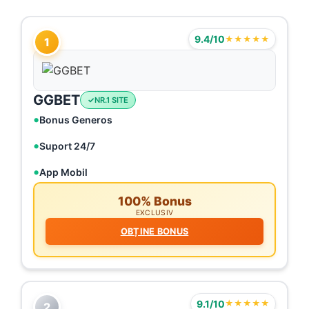
9.4/10
★★★★★
1
GGBET
NR.1 SITE
Bonus Generos
Suport 24/7
App Mobil
100% Bonus
EXCLUSIV
OBȚINE BONUS
9.1/10
★★★★★
2