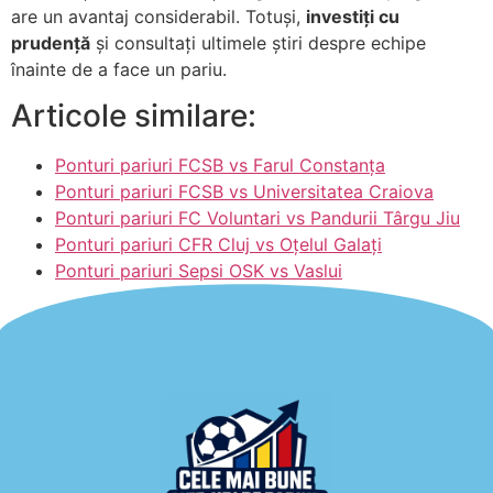
are un avantaj considerabil. Totuși,
investiți cu
prudență
și consultați ultimele știri despre echipe
înainte de a face un pariu.
Articole similare:
Ponturi pariuri FCSB vs Farul Constanța
Ponturi pariuri FCSB vs Universitatea Craiova
Ponturi pariuri FC Voluntari vs Pandurii Târgu Jiu
Ponturi pariuri CFR Cluj vs Oțelul Galați
Ponturi pariuri Sepsi OSK vs Vaslui