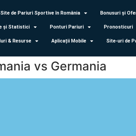
Site de Pariuri Sportive în România
Bonusuri și Ofe
 și Statistici
Ponturi Pariuri
Pronosticuri
duri & Resurse
Aplicații Mobile
Site-uri de P
omania vs Germania
omania vs Germania