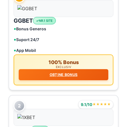
GGBET
NR.1 SITE
Bonus Generos
Suport 24/7
App Mobil
100% Bonus
EXCLUSIV
OBȚINE BONUS
9.1/10
★★★★★
2