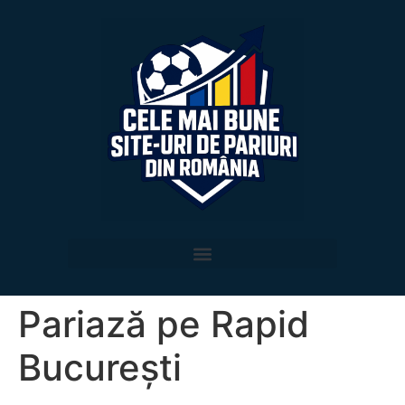
Pariază pe Rapid
București