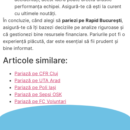
performanța echipei. Asigură-te că ești la curent
cu ultimele noutăți.
În concluzie, când alegi să
pariezi pe Rapid București
,
asigură-te că îți bazezi deciziile pe analize riguroase și
că gestionezi bine resursele financiare. Pariurile pot fi o
experiență plăcută, dar este esențial să fii prudent și
bine informat.
Articole similare:
Pariază pe CFR Cluj
Pariază pe UTA Arad
Pariază pe Poli Iași
Pariază pe Sepsi OSK
Pariază pe FC Voluntari