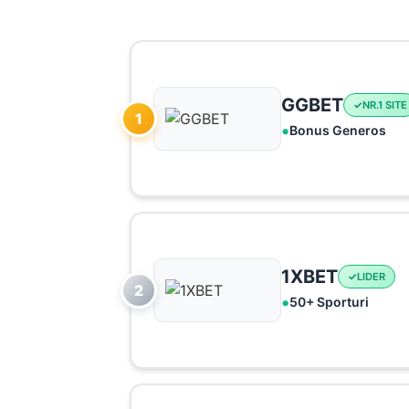
GGBET
NR.1 SITE
1
Bonus Generos
1XBET
LIDER
2
50+ Sporturi