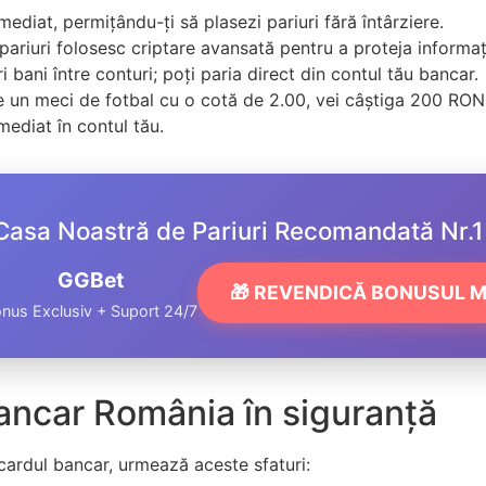
ediat, permițându-ți să plasezi pariuri fără întârziere.
ariuri folosesc criptare avansată pentru a proteja informați
 bani între conturi; poți paria direct din contul tău bancar.
un meci de fotbal cu o cotă de 2.00, vei câștiga 200 RON în
mediat în contul tău.
Casa Noastră de Pariuri Recomandată Nr.1
GGBet
🎁 REVENDICĂ BONUSUL 
nus Exclusiv + Suport 24/7
ancar România în siguranță
 cardul bancar, urmează aceste sfaturi: