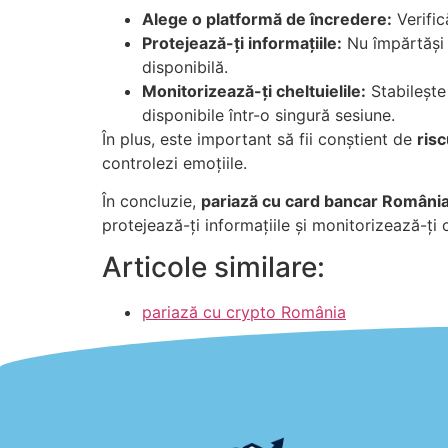
Alege o platformă de încredere:
Verific
Protejează-ți informațiile:
Nu împărtăși d
disponibilă.
Monitorizează-ți cheltuielile:
Stabilește 
disponibile într-o singură sesiune.
În plus, este important să fii conștient de
risc
controlezi emoțiile.
În concluzie,
pariază cu card bancar Români
protejează-ți informațiile și monitorizează-ți 
Articole similare:
pariază cu crypto România