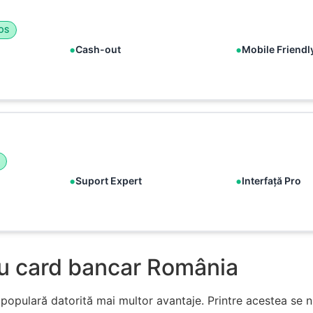
OS
Cash-out
Mobile Friendl
Suport Expert
Interfață Pro
cu card bancar România
e populară datorită mai multor avantaje. Printre acestea se 