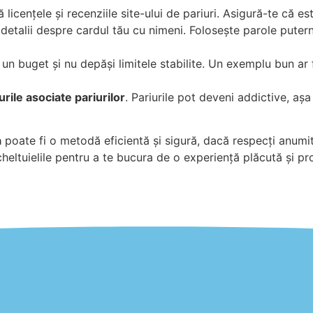
ă licențele și recenziile site-ului de pariuri. Asigură-te că e
etalii despre cardul tău cu nimeni. Folosește parole puterni
un buget și nu depăși limitele stabilite. Un exemplu bun ar 
urile asociate pariurilor
. Pariurile pot deveni addictive, așa
a
poate fi o metodă eficientă și sigură, dacă respecți anumit
cheltuielile pentru a te bucura de o experiență plăcută și pro