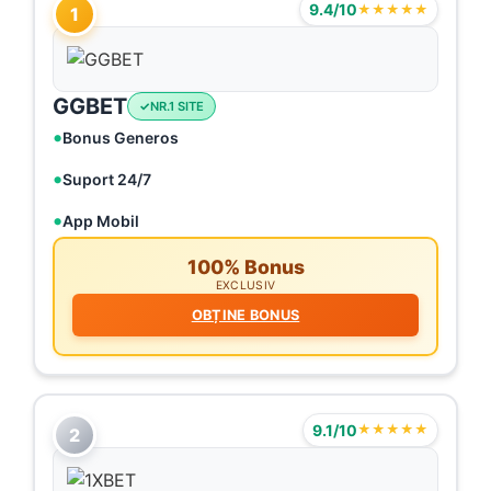
9.4/10
★★★★★
1
GGBET
NR.1 SITE
Bonus Generos
Suport 24/7
App Mobil
100% Bonus
EXCLUSIV
OBȚINE BONUS
9.1/10
★★★★★
2