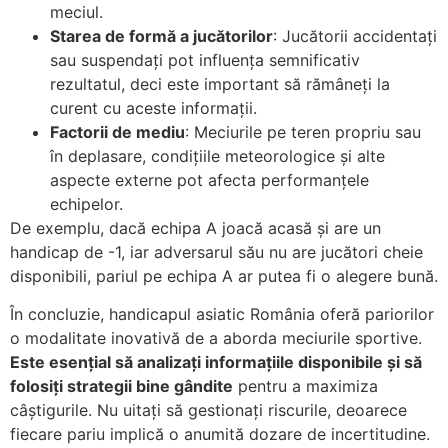
meciul.
Starea de formă a jucătorilor
: Jucătorii accidentați
sau suspendați pot influența semnificativ
rezultatul, deci este important să rămâneți la
curent cu aceste informații.
Factorii de mediu
: Meciurile pe teren propriu sau
în deplasare, condițiile meteorologice și alte
aspecte externe pot afecta performanțele
echipelor.
De exemplu, dacă echipa A joacă acasă și are un
handicap de -1, iar adversarul său nu are jucători cheie
disponibili, pariul pe echipa A ar putea fi o alegere bună.
În concluzie, handicapul asiatic România oferă pariorilor
o modalitate inovativă de a aborda meciurile sportive.
Este esențial să analizați informațiile disponibile și să
folosiți strategii bine gândite
pentru a maximiza
câștigurile. Nu uitați să gestionați riscurile, deoarece
fiecare pariu implică o anumită dozare de incertitudine.