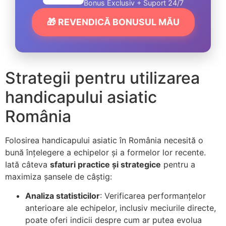
Bonus Exclusiv + Suport 24/7
🎁 REVENDICĂ BONUSUL MĂU
Strategii pentru utilizarea
handicapului asiatic
România
Folosirea handicapului asiatic în România necesită o
bună înțelegere a echipelor și a formelor lor recente.
Iată câteva
sfaturi practice și strategice
pentru a
maximiza șansele de câștig:
Analiza statisticilor
: Verificarea performanțelor
anterioare ale echipelor, inclusiv meciurile directe,
poate oferi indicii despre cum ar putea evolua