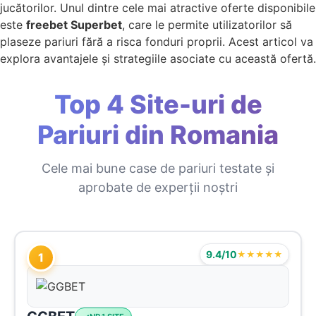
jucătorilor. Unul dintre cele mai atractive oferte disponibile
este
freebet Superbet
, care le permite utilizatorilor să
plaseze pariuri fără a risca fonduri proprii. Acest articol va
explora avantajele și strategiile asociate cu această ofertă.
Top 4 Site-uri de
Pariuri din Romania
Cele mai bune case de pariuri testate și
aprobate de experții noștri
9.4/10
★★★★★
1