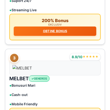
Suport 24/7
Streaming Live
200% Bonus
EXCLUSIV
OBȚINE BONUS
8.9/10
★★★★★
3
MELBET
GENEROS
Bonusuri Mari
Cash-out
Mobile Friendly