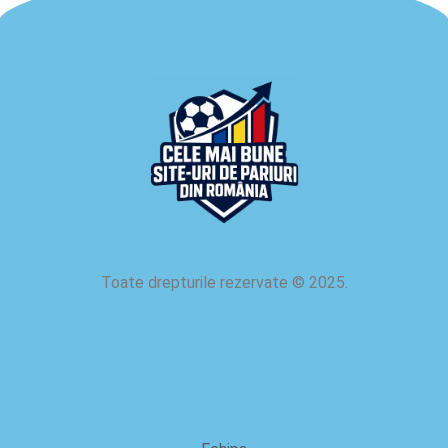
Toate drepturile rezervate
©
2025.
despre noi