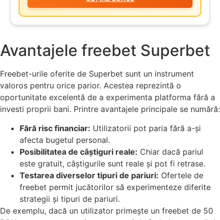
Avantajele freebet Superbet
Freebet-urile oferite de Superbet sunt un instrument
valoros pentru orice parior. Acestea reprezintă o
oportunitate excelentă de a experimenta platforma fără a
investi proprii bani. Printre avantajele principale se numără:
Fără risc financiar:
Utilizatorii pot paria fără a-și
afecta bugetul personal.
Posibilitatea de câștiguri reale:
Chiar dacă pariul
este gratuit, câștigurile sunt reale și pot fi retrase.
Testarea diverselor tipuri de pariuri:
Ofertele de
freebet permit jucătorilor să experimenteze diferite
strategii și tipuri de pariuri.
De exemplu, dacă un utilizator primește un freebet de 50