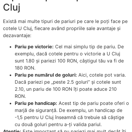
Cluj
Există mai multe tipuri de pariuri pe care le poți face pe
cotele U Cluj, fiecare având propriile sale avantaje și
dezavantaje:
Pariu pe victorie:
Cel mai simplu tip de pariu. De
exemplu, dacă cotele pentru o victorie a U Cluj
sunt 1.80 și pariezi 100 RON, câștigul tău va fi de
180 RON.
Pariu pe numărul de goluri:
Aici, cotele pot varia.
Dacă pariezi pe „peste 2.5 goluri” și cotele sunt
2.10, un pariu de 100 RON îți poate aduce 210
RON.
Pariu pe handicap:
Acest tip de pariu poate oferi o
marjă de siguranță. De exemplu, un handicap de
-1,5 pentru U Cluj înseamnă că trebuie să câștige
cu două goluri pentru a-ți valida pariul.
Atenție:
Este important să nu pariezi mai mult decât îți