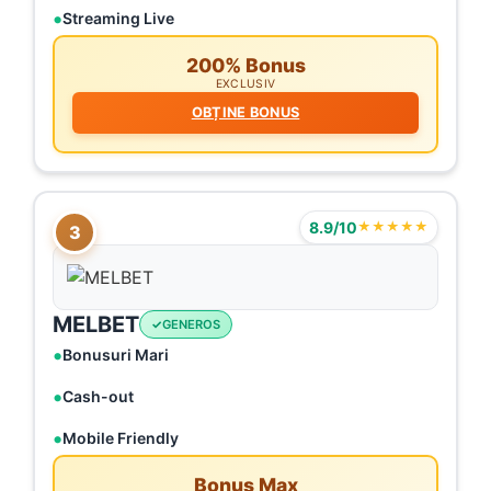
Streaming Live
200% Bonus
EXCLUSIV
OBȚINE BONUS
8.9/10
★★★★★
3
MELBET
GENEROS
Bonusuri Mari
Cash-out
Mobile Friendly
Bonus Max