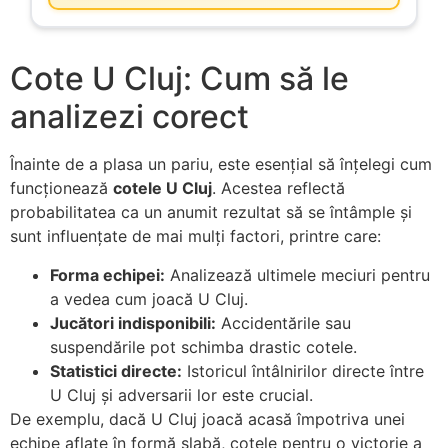
Cote U Cluj: Cum să le
analizezi corect
Înainte de a plasa un pariu, este esențial să înțelegi cum
funcționează
cotele U Cluj
. Acestea reflectă
probabilitatea ca un anumit rezultat să se întâmple și
sunt influențate de mai mulți factori, printre care:
Forma echipei:
Analizează ultimele meciuri pentru
a vedea cum joacă U Cluj.
Jucători indisponibili:
Accidentările sau
suspendările pot schimba drastic cotele.
Statistici directe:
Istoricul întâlnirilor directe între
U Cluj și adversarii lor este crucial.
De exemplu, dacă U Cluj joacă acasă împotriva unei
echipe aflate în formă slabă, cotele pentru o victorie a