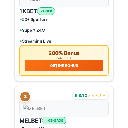
1XBET
LIDER
50+ Sporturi
Suport 24/7
Streaming Live
200% Bonus
EXCLUSIV
OBȚINE BONUS
8.9/10
★★★★★
3
MELBET
GENEROS