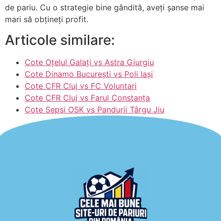
de pariu. Cu o strategie bine gândită, aveți șanse mai
mari să obțineți profit.
Articole similare:
Cote Oțelul Galați vs Astra Giurgiu
Cote Dinamo București vs Poli Iași
Cote CFR Cluj vs FC Voluntari
Cote CFR Cluj vs Farul Constanța
Cote Sepsi OSK vs Pandurii Târgu Jiu