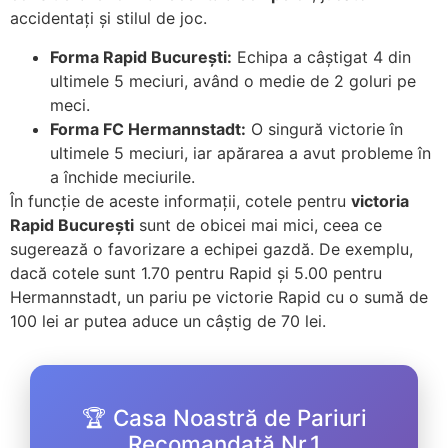
accidentați și stilul de joc.
Forma Rapid București:
Echipa a câștigat 4 din
ultimele 5 meciuri, având o medie de 2 goluri pe
meci.
Forma FC Hermannstadt:
O singură victorie în
ultimele 5 meciuri, iar apărarea a avut probleme în
a închide meciurile.
În funcție de aceste informații, cotele pentru
victoria
Rapid București
sunt de obicei mai mici, ceea ce
sugerează o favorizare a echipei gazdă. De exemplu,
dacă cotele sunt 1.70 pentru Rapid și 5.00 pentru
Hermannstadt, un pariu pe victorie Rapid cu o sumă de
100 lei ar putea aduce un câștig de 70 lei.
🏆 Casa Noastră de Pariuri
Recomandată Nr.1