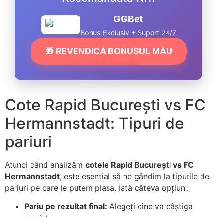
GGBet
Bonus Exclusiv + Suport 24/7
🎁 REVENDICĂ BONUSUL MĂU
Cote Rapid București vs FC
Hermannstadt: Tipuri de
pariuri
Atunci când analizăm
cotele Rapid București vs FC
Hermannstadt
, este esențial să ne gândim la tipurile de
pariuri pe care le putem plasa. Iată câteva opțiuni:
Pariu pe rezultat final:
Alegeți cine va câștiga