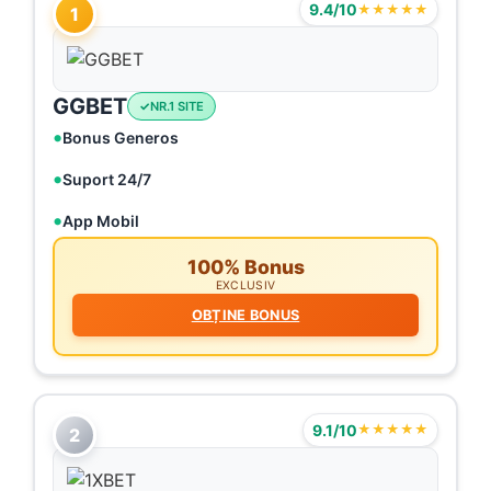
9.4/10
★★★★★
1
GGBET
NR.1 SITE
Bonus Generos
Suport 24/7
App Mobil
100% Bonus
EXCLUSIV
OBȚINE BONUS
9.1/10
★★★★★
2