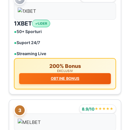
1XBET
LIDER
50+ Sporturi
Suport 24/7
Streaming Live
200% Bonus
EXCLUSIV
OBȚINE BONUS
8.9/10
★★★★★
3