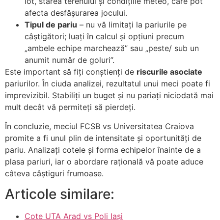
lot, starea terenului și condițiile meteo, care pot
afecta desfășurarea jocului.
Tipul de pariu
– nu vă limitați la pariurile pe
câștigători; luați în calcul și opțiuni precum
„ambele echipe marchează” sau „peste/ sub un
anumit număr de goluri”.
Este important să fiți conștienți de
riscurile asociate
pariurilor. În ciuda analizei, rezultatul unui meci poate fi
imprevizibil. Stabiliți un buget și nu pariați niciodată mai
mult decât vă permiteți să pierdeți.
În concluzie, meciul FCSB vs Universitatea Craiova
promite a fi unul plin de intensitate și oportunități de
pariu. Analizați cotele și forma echipelor înainte de a
plasa pariuri, iar o abordare rațională vă poate aduce
câteva câștiguri frumoase.
Articole similare:
Cote UTA Arad vs Poli Iași