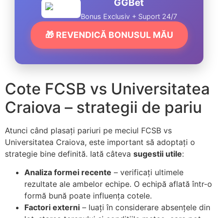
GGBet
Bonus Exclusiv + Suport 24/7
🎁 REVENDICĂ BONUSUL MĂU
Cote FCSB vs Universitatea
Craiova – strategii de pariu
Atunci când plasați pariuri pe meciul FCSB vs
Universitatea Craiova, este important să adoptați o
strategie bine definită. Iată câteva
sugestii utile
:
Analiza formei recente
– verificați ultimele
rezultate ale ambelor echipe. O echipă aflată într-o
formă bună poate influența cotele.
Factori externi
– luați în considerare absențele din