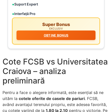
Suport Expert
Interfață Pro
Super Bonus
EXCLUSIV
OBȚINE BONUS
Cote FCSB vs Universitatea
Craiova – analiza
preliminară
Pentru a face o alegere informată, este esențial să ne
uităm la
cotele oferite de casele de pariuri
. FCSB,
având avantajul terenului propriu, este adesea favorită,
cu cotele variind de la
1.80 la 2.10
pentru o victorie. Pe