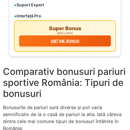
Suport Expert
Interfață Pro
Super Bonus
EXCLUSIV
OBȚINE BONUS
Comparativ bonusuri pariuri
sportive România: Tipuri de
bonusuri
Bonusurile de pariuri sunt diverse și pot varia
semnificativ de la o casă de pariuri la alta. Iată câteva
dintre cele mai comune tipuri de bonusuri întâlnite în
România: