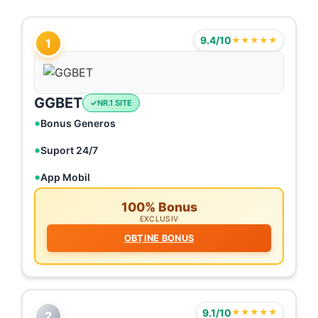
9.4/10
★★★★★
1
GGBET
NR.1 SITE
Bonus Generos
Suport 24/7
App Mobil
100% Bonus
EXCLUSIV
OBȚINE BONUS
9.1/10
★★★★★
2