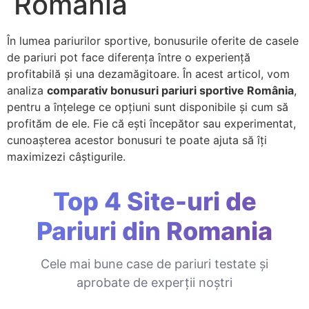
România
În lumea pariurilor sportive, bonusurile oferite de casele
de pariuri pot face diferența între o experiență
profitabilă și una dezamăgitoare. În acest articol, vom
analiza
comparativ bonusuri pariuri sportive România
,
pentru a înțelege ce opțiuni sunt disponibile și cum să
profităm de ele. Fie că ești începător sau experimentat,
cunoașterea acestor bonusuri te poate ajuta să îți
maximizezi câștigurile.
Top 4 Site-uri de
Pariuri din Romania
Cele mai bune case de pariuri testate și
aprobate de experții noștri