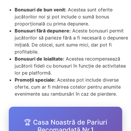
Bonusuri de bun venit:
Acestea sunt oferite
jucătorilor noi și pot include o sumă bonus
proporțională cu prima depunere.
Bonusuri fără depunere:
Aceste bonusuri permit
jucătorilor să parieze fără a fi necesară o depunere
inițială. De obicei, sunt sume mici, dar pot fi
profitabile.
Bonusuri de loialitate:
Acestea recompensează
jucătorii fideli cu bonusuri în funcție de activitatea
lor pe platformă.
Promoții speciale:
Acestea pot include diverse
oferte, cum ar fi mărirea cotelor pentru anumite
evenimente sau rambursări în caz de pierdere.
🏆 Casa Noastră de Pariuri
Recomandată Nr.1