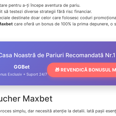
re pentru a-ți începe aventura de pariu.
t să testezi diverse strategii fără risc financiar.
ciale destinate doar celor care folosesc coduri promoționa
Maxbet
care oferă un bonus de 100% la prima depunere, o
Casa Noastră de Pariuri Recomandată Nr.1
GGBet
🎁 REVENDICĂ BONUSUL 
nus Exclusiv + Suport 24/7
oucher Maxbet
oces simplu, dar necesită atenție la detalii. Iată pașii esenți