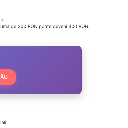
le.
 sumă de 200 RON poate deveni 400 RON,
MĂU
ali: