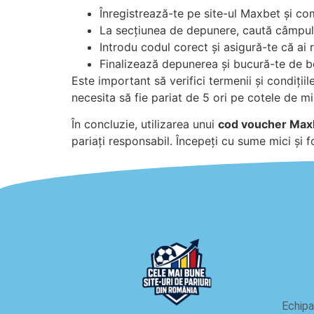
Înregistrează-te pe site-ul Maxbet și co
La secțiunea de depunere, caută câmpul 
Introdu codul corect și asigură-te că ai 
Finalizează depunerea și bucură-te de bo
Este important să verifici termenii și condiți
necesita să fie pariat de 5 ori pe cotele de mi
În concluzie, utilizarea unui
cod voucher Max
pariați responsabil. Începeți cu sume mici și f
de
Echipa