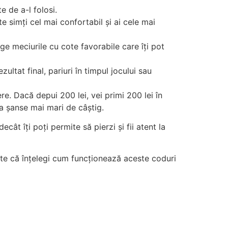
e de a-l folosi.
e simți cel mai confortabil și ai cele mai
ege meciurile cu cote favorabile care îți pot
ultat final, pariuri în timpul jocului sau
. Dacă depui 200 lei, vei primi 200 lei în
ea șanse mai mari de câștig.
cât îți poți permite să pierzi și fii atent la
-te că înțelegi cum funcționează aceste coduri