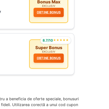
Bonus Max
EXCLUSIV
y
OBȚINE BONUS
8.7/10
★★★★★
Super Bonus
EXCLUSIV
OBȚINE BONUS
ru a beneficia de oferte speciale, bonusuri
 fideli. Utilizarea corectă a unui cod cupon