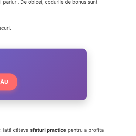
i pariuri. De obicei, codurile de bonus sunt
curi.
MĂU
r. Iată câteva
sfaturi practice
pentru a profita