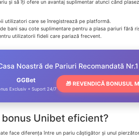
iu și să îți ofere un avantaj suplimentar atunci când plasez
i utilizatori care se înregistrează pe platformă.
e bani sau cote suplimentare pentru a plasa pariuri fără ris
tru utilizatorii fideli care pariază frecvent.
Casa Noastră de Pariuri Recomandată Nr.1
GGBet
🎁 REVENDICĂ BONUSUL 
nus Exclusiv + Suport 24/7
 bonus Unibet eficient?
ate face diferența între un pariu câștigător și unul pierzăto