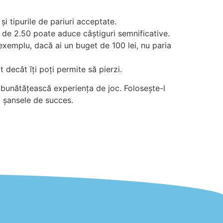
și tipurile de pariuri acceptate.
 de 2.50 poate aduce câștiguri semnificative.
 exemplu, dacă ai un buget de 100 lei, nu paria
 decât îți poți permite să pierzi.
mbunătățească experiența de joc. Folosește-l
a șansele de succes.