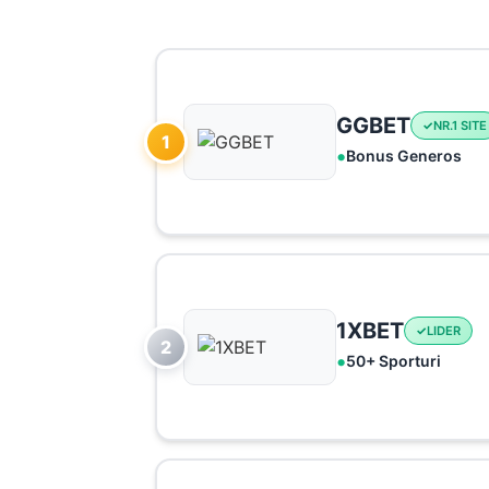
GGBET
NR.1 SITE
1
Bonus Generos
1XBET
LIDER
2
50+ Sporturi