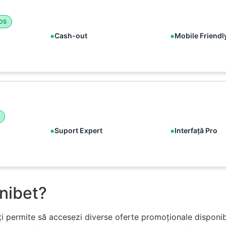
OS
Cash-out
Mobile Friendl
Suport Expert
Interfață Pro
nibet?
ți permite să accesezi diverse oferte promoționale disponib