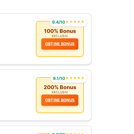
9.4/10
★★★★★
100% Bonus
EXCLUSIV
OBȚINE BONUS
9.1/10
★★★★★
200% Bonus
EXCLUSIV
e
OBȚINE BONUS