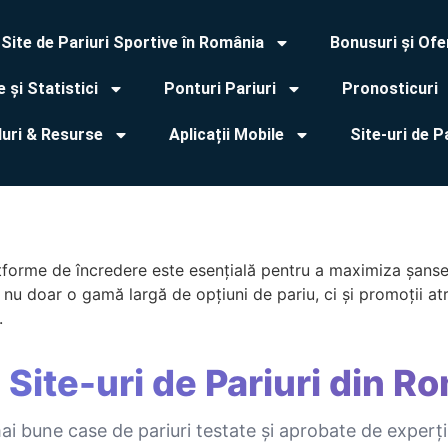
Site de Pariuri Sportive în România
Bonusuri și Ofe
 și Statistici
Ponturi Pariuri
Pronosticuri
duri & Resurse
Aplicații Mobile
Site-uri de P
atforme de încredere este esențială pentru a maximiza șanse
nu doar o gamă largă de opțiuni de pariu, ci și promoții at
.
 Site-uri de Pariuri din R
ai bune case de pariuri testate și aprobate de experții