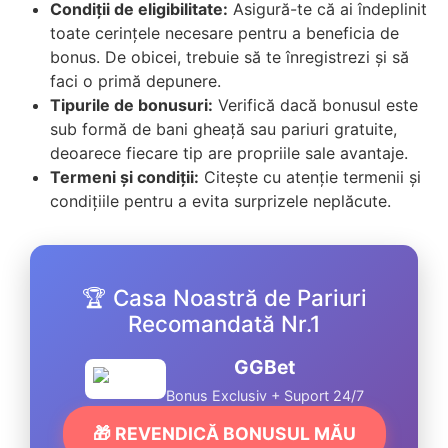
Condiții de eligibilitate:
Asigură-te că ai îndeplinit
toate cerințele necesare pentru a beneficia de
bonus. De obicei, trebuie să te înregistrezi și să
faci o primă depunere.
Tipurile de bonusuri:
Verifică dacă bonusul este
sub formă de bani gheață sau pariuri gratuite,
deoarece fiecare tip are propriile sale avantaje.
Termeni și condiții:
Citește cu atenție termenii și
condițiile pentru a evita surprizele neplăcute.
🏆 Casa Noastră de Pariuri
Recomandată Nr.1
GGBet
Bonus Exclusiv + Suport 24/7
🎁 REVENDICĂ BONUSUL MĂU