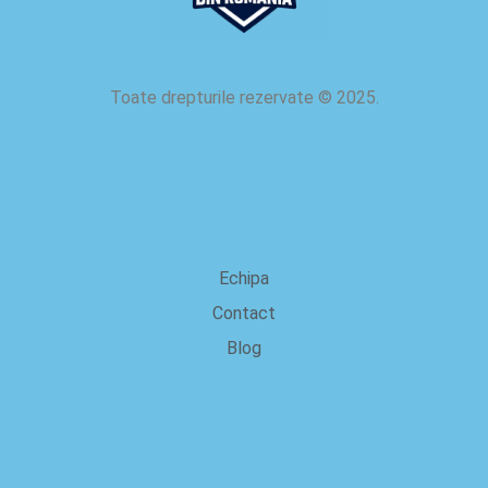
Toate drepturile rezervate
©
2025.
despre noi
Echipa
Contact
Blog
Juridic