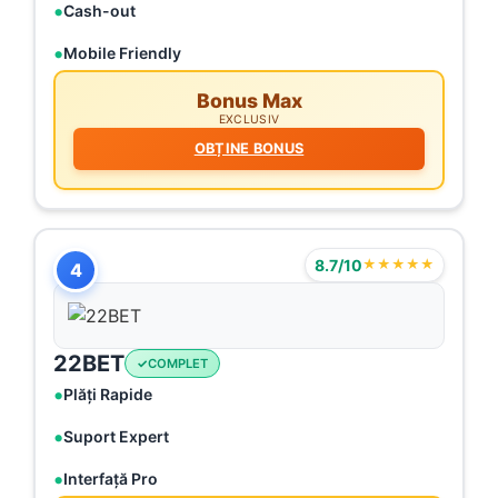
Cash-out
Mobile Friendly
Bonus Max
EXCLUSIV
OBȚINE BONUS
8.7/10
★★★★★
4
22BET
COMPLET
Plăți Rapide
Suport Expert
Interfață Pro