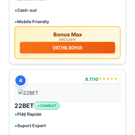
Cash-out
Mobile Friendly
Bonus Max
EXCLUSIV
OBȚINE BONUS
8.7/10
★★★★★
4
22BET
COMPLET
Plăți Rapide
Suport Expert