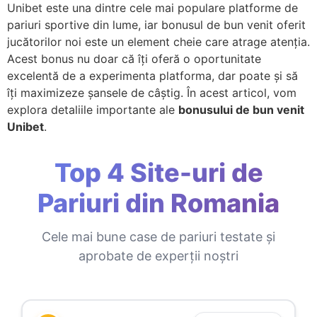
Unibet este una dintre cele mai populare platforme de
pariuri sportive din lume, iar bonusul de bun venit oferit
jucătorilor noi este un element cheie care atrage atenția.
Acest bonus nu doar că îți oferă o oportunitate
excelentă de a experimenta platforma, dar poate și să
îți maximizeze șansele de câștig. În acest articol, vom
explora detaliile importante ale
bonusului de bun venit
Unibet
.
Top 4 Site-uri de
Pariuri din Romania
Cele mai bune case de pariuri testate și
aprobate de experții noștri