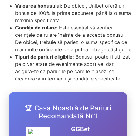
Valoarea bonusului:
De obicei, Unibet oferă un
bonus de 100% la prima depunere, până la o sumă
maximă specificată.
Condiții de rulare:
Este esențial să verifici
cerințele de rulare înainte de a accepta bonusul.
De obicei, trebuie să pariezi o sumă specifică de
mai multe ori înainte de a putea retrage câștigurile.
Tipuri de pariuri eligibile:
Bonusul poate fi utilizat
pe o varietate de evenimente sportive, dar
asigură-te că pariurile pe care le plasezi se
încadrează în termenii și condițiile specificate.
🏆 Casa Noastră de Pariuri
Recomandată Nr.1
GGBet