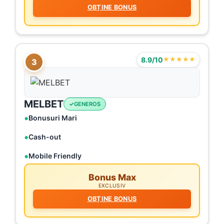
OBȚINE BONUS
8.9/10
★★★★★
3
MELBET
GENEROS
Bonusuri Mari
Cash-out
Mobile Friendly
Bonus Max
EXCLUSIV
OBȚINE BONUS