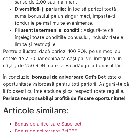
șanse de 2.00 sau mai mari.
Diversifică-ți pariurile:
În loc să pariezi toată
suma bonusului pe un singur meci, împarte-ți
fondurile pe mai multe evenimente.
Fii atent la termeni și condiții:
Asigură-te că
înțelegi toate condițiile bonusului, inclusiv datele
limită și restricțiile.
Pentru a ilustra, dacă pariezi 100 RON pe un meci cu
cotele de 2.50, iar echipa ta câștigă, vei înregistra un
câștig de 250 RON, care se va adăuga la bonusul tău.
În concluzie,
bonusul de aniversare Get’s Bet
este o
oportunitate valoroasă pentru toți pariorii. Asigură-te că
îl folosești cu înțelepciune și că respecți toate regulile.
Pariază responsabil și profită de fiecare oportunitate!
Articole similare:
Bonus de aniversare Superbet
Bonus de aniversare Bet365