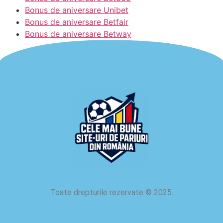
Bonus de aniversare Unibet
Bonus de aniversare Betfair
Bonus de aniversare Betway
Toate drepturile rezervate
©
2025.